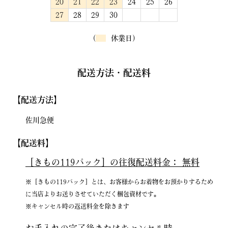
20
21
22
23
24
25
26
27
28
29
30
(
休業日)
配送方法・配送料
【配送方法】
佐川急便
【配送料】
［きもの119パック］の往復配送料金：
無料
※［きもの119パック］とは、お客様からお着物をお預かりするため
に当店よりお送りさせていただく梱包資材です。
※キャンセル時の返送料金を除きます