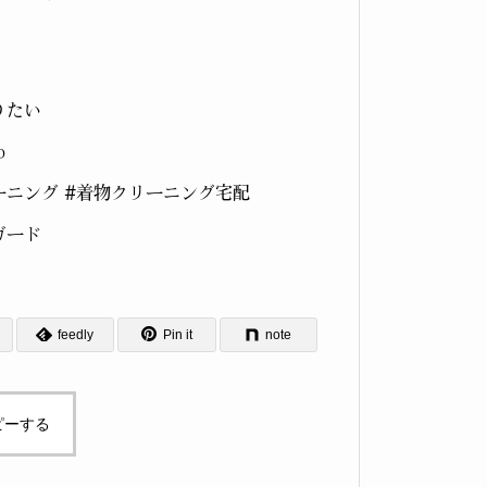
りたい
o
ーニング #着物クリーニング宅配
ガード
feedly
Pin it
note
ピーする