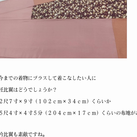
今までの着物にプラスして着こなしたい人に
衽比翼はどうでしょうか？
２尺７寸×９寸（１０２ｃｍ×３４ｃｍ）くらいか
５尺４寸×４寸５分（２０４ｃｍ×１７ｃｍ）くらいの布地があっ
衿比翼も素敵ですね。