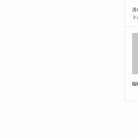
洗
ド
臨