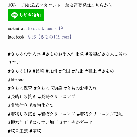
京弥 LINE公式アカウント お友達登録はこちらから
instagram
kyoya_kimono119
facebook
京弥【きもの119.com】
#きものお手入れ
#きものお手入れ相談
#着物好きな人と関わ
りたい
#きもの119
#長崎
#九州
#全国
#呉服
#和服
#きもの
#kimono
#きもの保管
#きもの収納袋
#きものお手入れ
#長崎しみ抜き
#長崎クリーニング
#着物仕立
#着物仕立て
#着物しみ抜き
#着物クリーニング
#着物クリーニング宅配
#撥水加工
#はっすい加工
#すこやかガード
#紋章工芸
#家紋