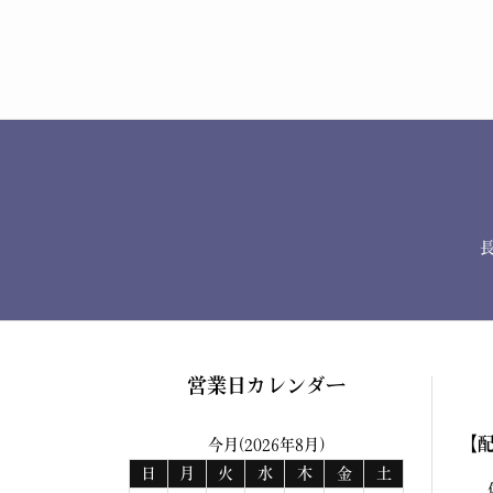
営業日カレンダー
【
今月(2026年8月)
日
月
火
水
木
金
土