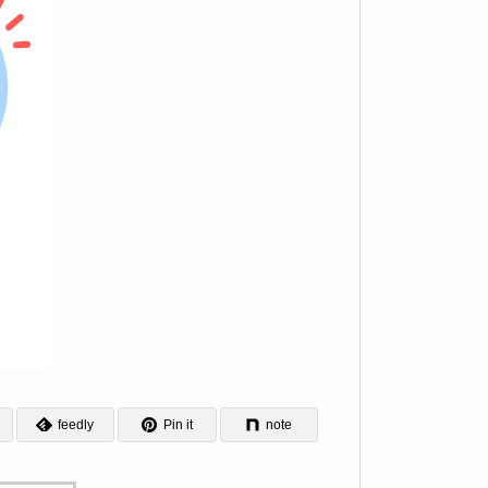
feedly
Pin it
note